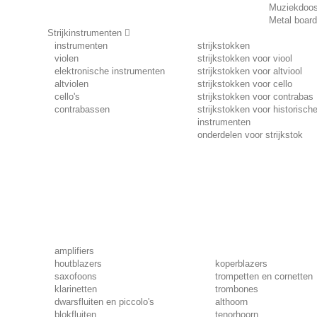
Muziekdoo
Metal boar
Strijkinstrumenten
instrumenten
strijkstokken
violen
strijkstokken voor viool
elektronische instrumenten
strijkstokken voor altviool
altviolen
strijkstokken voor cello
cello's
strijkstokken voor contrabas
contrabassen
strijkstokken voor historisch
instrumenten
onderdelen voor strijkstok
amplifiers
houtblazers
koperblazers
saxofoons
trompetten en cornetten
klarinetten
trombones
dwarsfluiten en piccolo's
althoorn
blokfluiten
tenorhoorn