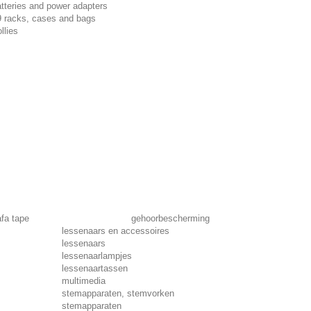
tteries and power adapters
9 racks, cases and bags
ollies
fa tape
gehoorbescherming
lessenaars en accessoires
lessenaars
lessenaarlampjes
lessenaartassen
multimedia
stemapparaten, stemvorken
stemapparaten