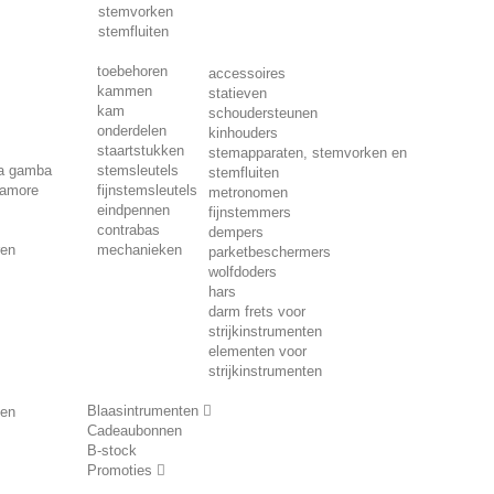
stemvorken
stemfluiten
toebehoren
accessoires
kammen
statieven
kam
schoudersteunen
onderdelen
kinhouders
staartstukken
stemapparaten, stemvorken en
da gamba
stemsleutels
stemfluiten
'amore
fijnstemsleutels
metronomen
eindpennen
fijnstemmers
contrabas
dempers
ren
mechanieken
parketbeschermers
wolfdoders
hars
darm frets voor
strijkinstrumenten
elementen voor
strijkinstrumenten
Blaasintrumenten
ten
Cadeaubonnen
B-stock
Promoties