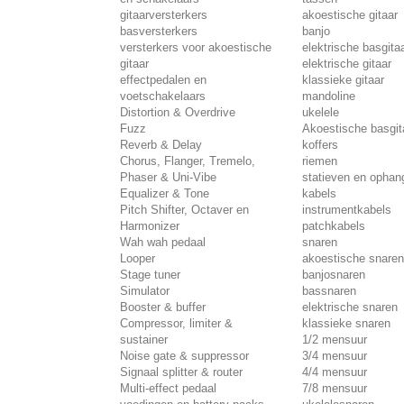
gitaarversterkers
akoestische gitaar
basversterkers
banjo
versterkers voor akoestische
elektrische basgita
gitaar
elektrische gitaar
effectpedalen en
klassieke gitaar
voetschakelaars
mandoline
Distortion & Overdrive
ukelele
Fuzz
Akoestische basgit
Reverb & Delay
koffers
Chorus, Flanger, Tremelo,
riemen
Phaser & Uni-Vibe
statieven en opha
Equalizer & Tone
kabels
Pitch Shifter, Octaver en
instrumentkabels
Harmonizer
patchkabels
Wah wah pedaal
snaren
Looper
akoestische snaren
Stage tuner
banjosnaren
Simulator
bassnaren
Booster & buffer
elektrische snaren
Compressor, limiter &
klassieke snaren
sustainer
1/2 mensuur
Noise gate & suppressor
3/4 mensuur
Signaal splitter & router
4/4 mensuur
Multi-effect pedaal
7/8 mensuur