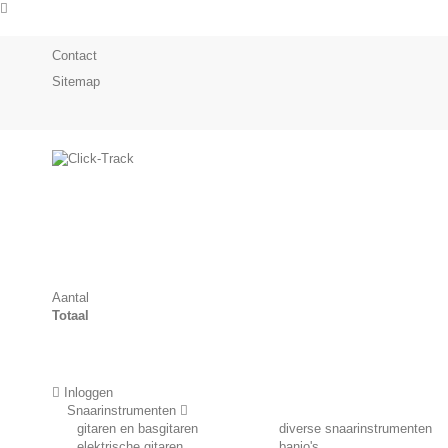
Contact
Sitemap
Aantal
Totaal
Inloggen
Snaarinstrumenten
gitaren en basgitaren
diverse snaarinstrumenten
elektrische gitaren
banjo's