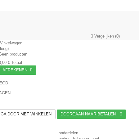
Vergelijken
(
0
)
Winkelwagen
(leeg)
Geen producten
0,00 €
Totaal
AFREKENEN
OEGD
WAGEN.
GA DOOR MET WINKELEN
DOORGAAN NAAR BETALEN
onderdelen
bodies, halzen en hout