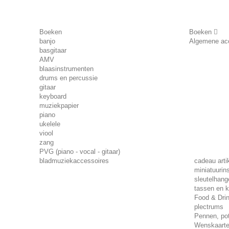
Boeken
Boeken
banjo
Algemene ac
basgitaar
AMV
blaasinstrumenten
drums en percussie
gitaar
keyboard
muziekpapier
piano
ukelele
viool
zang
PVG (piano - vocal - gitaar)
bladmuziekaccessoires
cadeau arti
miniatuurin
sleutelhang
tassen en k
Food & Dri
plectrums
Pennen, pot
Wenskaart