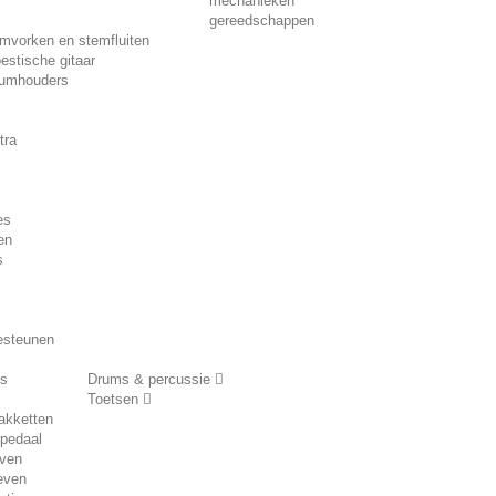
mechanieken
gereedschappen
mvorken en stemfluiten
estische gitaar
rumhouders
tra
es
en
s
esteunen
es
Drums & percussie
Toetsen
akketten
pedaal
even
even