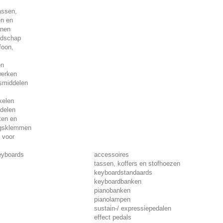
assen,
en en
enen
edschap
foon,
en
werken
smiddelen
kelen
delen
ten en
ngsklemmen
 voor
s
eyboards
accessoires
tassen, koffers en stofhoezen
keyboardstandaards
keyboardbanken
pianobanken
pianolampen
sustain-/ expressiepedalen
effect pedals