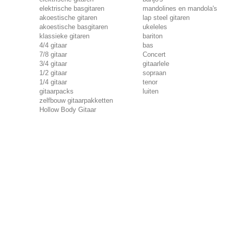
elektrische basgitaren
mandolines en mandola's
akoestische gitaren
lap steel gitaren
akoestische basgitaren
ukeleles
klassieke gitaren
bariton
4/4 gitaar
bas
7/8 gitaar
Concert
3/4 gitaar
gitaarlele
1/2 gitaar
sopraan
1/4 gitaar
tenor
gitaarpacks
luiten
zelfbouw gitaarpakketten
Hollow Body Gitaar