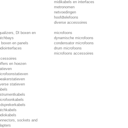
midikabels en interfaces
metronomen
netvoedingen
hoofdtelefoons
diverse accessoires
ualizers, DI boxen en
microfoons
atchbays
dynamische microfoons
 boxen en panels
condensator microfoons
diointerfaces
drum microfoons
microfoons accessoires
ccessoires
ffers en hoezen
atieven
crofoonstatieven
eakerstatieven
verse statieven
abels
nstrumentkabels
icrofoonkabels
idsprekerkabels
atchkabels
udiokabels
onnectors, sockets and
dapters