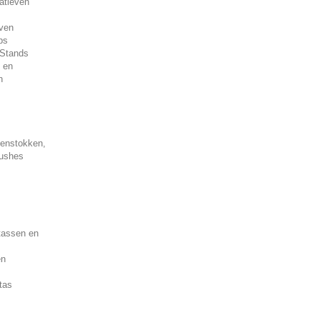
atieven
even
ps
 Stands
 en
n
enstokken,
rushes
tassen en
en
tas