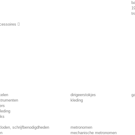
ba
1
tr
cessoires
kelen
dirigeerstokjes
ga
strumenten
kleding
ers
leding
nks
loden, schrijfbenodigdheden
metronomen
en
mechanische metronomen