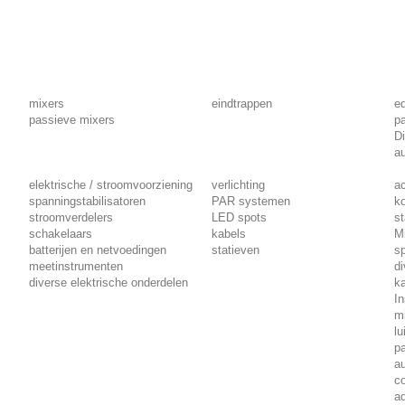
mixers
eindtrappen
eq
passieve mixers
p
Di
au
elektrische / stroomvoorziening
verlichting
a
spanningstabilisatoren
PAR systemen
ko
stroomverdelers
LED spots
st
schakelaars
kabels
Mi
batterijen en netvoedingen
statieven
sp
meetinstrumenten
di
diverse elektrische onderdelen
k
I
m
lu
p
a
c
a