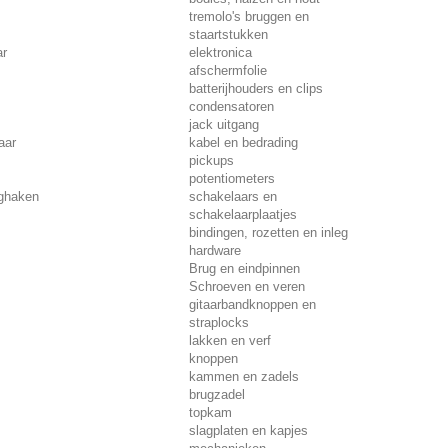
tremolo's bruggen en
staartstukken
ar
elektronica
afschermfolie
batterijhouders en clips
condensatoren
jack uitgang
aar
kabel en bedrading
pickups
potentiometers
nghaken
schakelaars en
schakelaarplaatjes
bindingen, rozetten en inleg
hardware
Brug en eindpinnen
Schroeven en veren
gitaarbandknoppen en
straplocks
lakken en verf
knoppen
kammen en zadels
brugzadel
topkam
slagplaten en kapjes