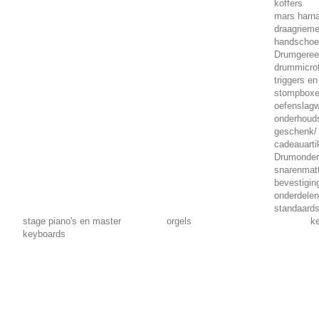
koffers
mars harn
draagriem
handscho
Drumgere
drummicro
triggers en
stompbox
oefenslag
onderhoud
geschenk/
cadeauarti
Drumonder
snarenmat
bevestigi
onderdelen
standaard
stage piano's en master
orgels
k
keyboards