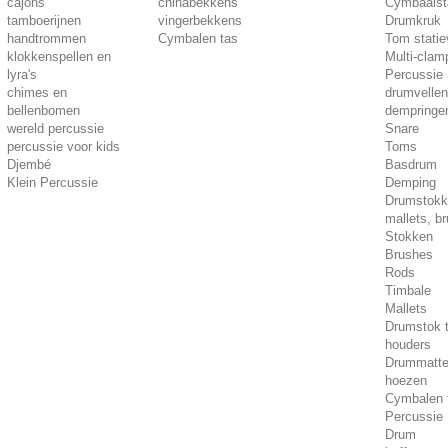
cajons
chinabekkens
Cymbaalst
tamboerijnen
vingerbekkens
Drumkruk
handtrommen
Cymbalen tas
Tom stati
klokkenspellen en
Multi-clam
lyra's
Percussie
chimes en
drumvellen
bellenbomen
dempringe
wereld percussie
Snare
percussie voor kids
Toms
Djembé
Basdrum
Klein Percussie
Demping
Drumstokk
mallets, b
Stokken
Brushes
Rods
Timbale
Mallets
Drumstok 
houders
Drummatt
hoezen
Cymbalen 
Percussie
Drum