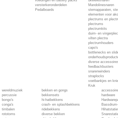
voedingen en battery packs
ukelelesnaren
versterkeronderdelen
Mandolinesnaren
Pedalboards
stemapparaten, ste
elementen voor ako
plectrums en plect
plectrums
plectrumkits
duim- en vingerplec
vilten plectra
plectrumhouders
capo's
bottlenecks en slid
onderhoudsproduct
diverse accessoire
feedbackbusters
snarenwinders
straplocks
voetbankjes en kni
Kruk
wereldmuziek
bekken en gongs
accessoir
percussie
bekkensets
hardware
bongo's
hi-hatbekkens
Hardwarep
conga's
crash- en splashbekkens
Bassdrum-
timbalen
ridebekkens
Hihatstati
rototoms
diverse bekken
Snarestati