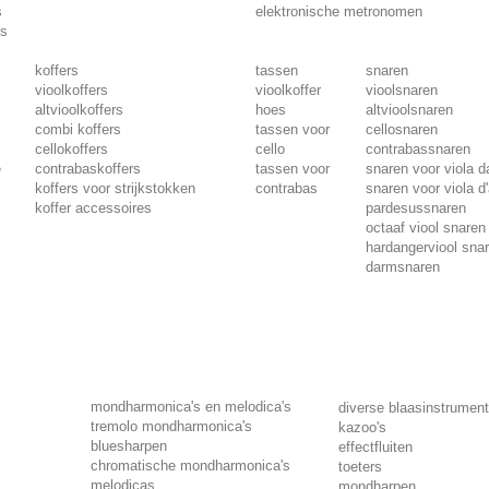
s
elektronische metronomen
ds
koffers
tassen
snaren
vioolkoffers
vioolkoffer
vioolsnaren
altvioolkoffers
hoes
altvioolsnaren
combi koffers
tassen voor
cellosnaren
cellokoffers
cello
contrabassnaren
e
contrabaskoffers
tassen voor
snaren voor viola 
koffers voor strijkstokken
contrabas
snaren voor viola d
koffer accessoires
pardesussnaren
octaaf viool snaren
hardangerviool sna
darmsnaren
mondharmonica's en melodica's
diverse blaasinstrumen
tremolo mondharmonica's
kazoo's
bluesharpen
effectfluiten
chromatische mondharmonica's
toeters
melodicas
mondharpen