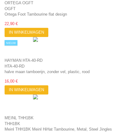
ORTEGA OGFT
OGFT
Ortega Foot Tambourine flat design
22,90 €
IN WINKELWAGEN
NIEUW
HAYMAN HTA-40-RD
HTA-40-RD
halve maan tamboerijn, zonder vel, plastic, rood
16,00 €
IN WINKELWAGEN
MEINL THH1BK
THH1BK
Meinl THH1BK Meinl HiHat Tambourine, Metal, Steel Jingles